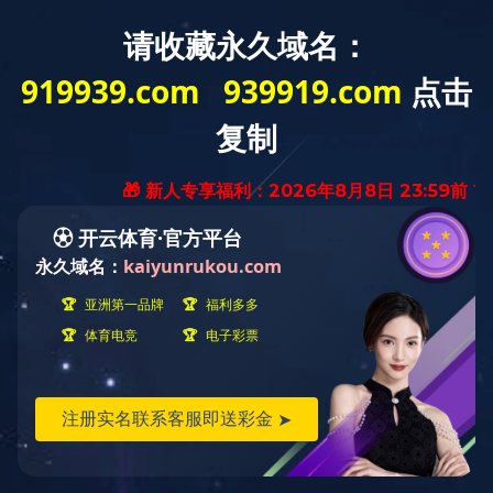
首页
九游官方网站-
新闻动态
九游官方
标题：