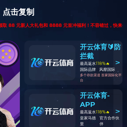
设为首页
加入收藏
造价咨询
联系我们