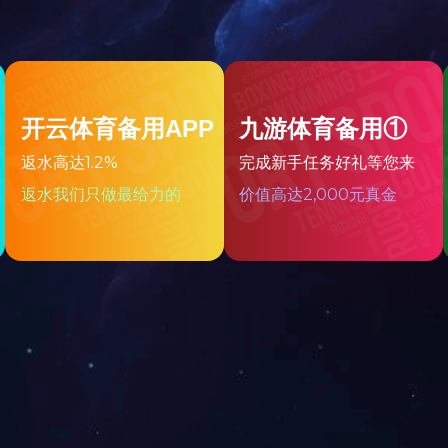
国舜绿建科技有限公司
山东正晨科技股份有限公司
中国建筑第五工程局有限公司
临沂市政集团有限公司
徐州市政建设集团有限责任公司
济南黄河路桥建设集团有限公司
青岛第一市政工程有限公司
山东平安建设集团有限公司
中宝鼎盛建设集团有限公司
中建二局第三建筑工程有限公司
西安市市政工程（集团）有限公司
中国五冶集团有限公司
中建二局第四建筑工程有限公司