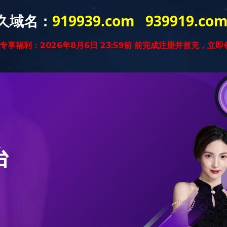
-
新闻动态
九游官方网站-
招标代理
九游中国有限公司
官网
日期：
至