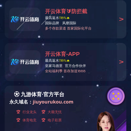
您现在的位置：中标公示
园博园水之门
园博园水之门东南地块建
09
:30在
济南市卧龙路
128号山东
的全过程公证
。
经评标委员会的综合评审
中标人：
山东上水环境科
中标价：
1270117.61元；
本次中标公告同时在中国
（https://www.sdbidding
招标人：济南立园文旅产业发展有
联系人：李工
联系方式：
0531-67989762
招标代理机构：九游中国有限公司