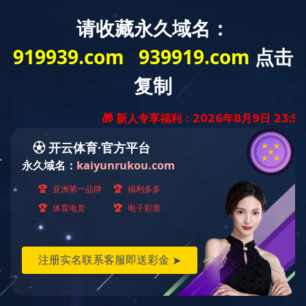
首页
九游官方网站-
新闻动态
九游官方
标题：