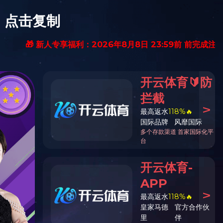
设为首页
加入收藏
造价咨询
联系我们