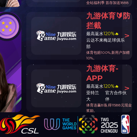
2016-05-19
2016-04-22
2016-03-10
最高等级
2015-03-12
2015-03-09
2015-02-13
2015-02-09
2014-07-10
2014-06-13
2014-04-23
2014-04-23
2014-02-12
2014-02-12