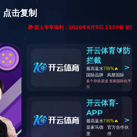
设为首页
加入收藏
造价咨询
联系我们