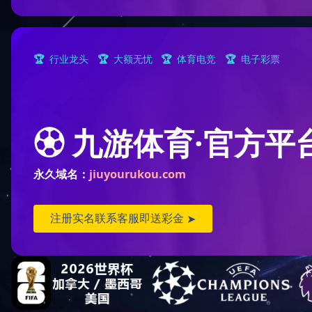
部门规章
法律
地方法规
行政法规