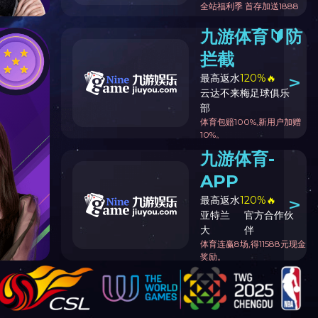
2012-09-28