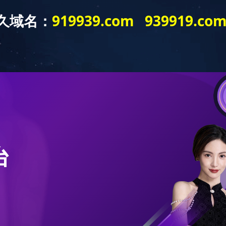
-
新闻动态
九游官方网站-
招标代理
九游中国有限公司
官网
日期：
至