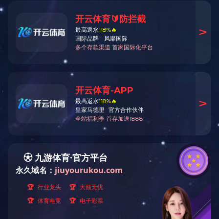
您现在的位置：中标公示
智慧公积金网络安全等级保护测评采购项
鲁澳大健康科技园文渊路项目设计
鲁澳大健康科技园文渊路项目设计
招标公告
建设银行山东分行网点（含自助银
预审公示
信义庄西街2号小区“一户一表”供
招标答疑
建设银行山东分行营业场所5级防
中标公示
建设银行山东分行网点（含自助银
废标公告
山东省新动能科创服务有限公司办
山东省新动能科创服务有限公司办
山东省新动能科创服务有限公司办
钢城区丈八丘地块住宅建设项目进
山东省第二人民医院门诊病房综合
山东省第二人民医院门诊病房综合